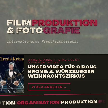
FILM
PRODUKTION
& FOTO
GRAFIE
Internationales Produktionsstudio
UNSERE ARBEIT: LIVE-EVENT-
DOKUMENTATION
UNSER VIDEO FÜR CIRCUS
KRONE: 4. WÜRZBURGER
WEIHNACHTSZIRKUS
VIDEO ANSEHEN →
POSTPROD
PRODUKTION
/
RGANISATION
/