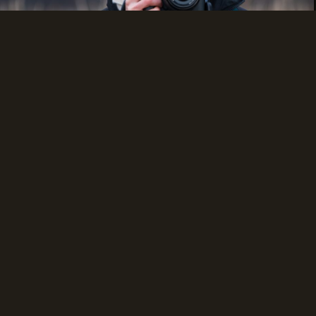
CO-FOUNDER
AMALIA KASDEPKE
Filmproduktion, Fotografie und konzeptionnelle
Gestaltung
THWS WÜRZBURG-SCHWEINFURT:
KOMMUNIKATIONSDESIGN