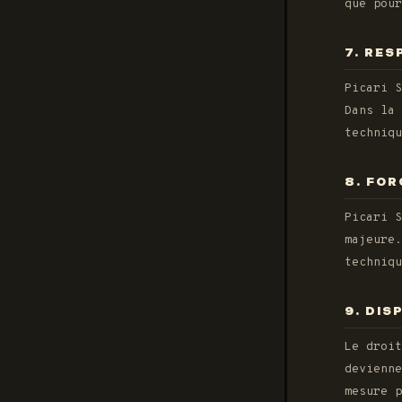
que pour
7. RES
Picari S
Dans la
techniqu
8. FO
Picari S
majeure
techniqu
9. DIS
Le droit
devienne
mesure p