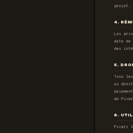
projet. 
4. RÉ
Les prix
date de 
des inté
5. DRO
Tous les
au droit
paiement
de Picar
6. UTI
Picari S