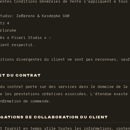
entes Conditions Générales de Vente s'appliquent à tous 
tudio: Zaffarano & Kasdepke GbR
tz 4
rlsruhe
ès « Picari Studio » –
ient respectif.
ditions divergentes du client ne sont pas reconnues, sau
JET DU CONTRAT
 du contrat porte sur des services dans le domaine de la
e les prestations créatives associées. L'étendue exacte 
nfirmation de commande.
IGATIONS DE COLLABORATION DU CLIENT
t fournit en temps utile toutes les informations, conten