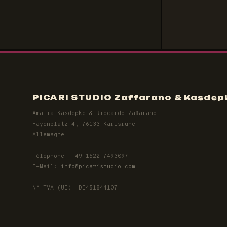
PICARI STUDIO Zaffarano & Kasdep
Amalia Kasdepke & Riccardo Zaffarano
Haydnplatz 4, 76133 Karlsruhe
Allemagne
Téléphone: +49 1522 7493097
E-Mail:
info@picaristudio.com
N° TVA (UE): DE451844107