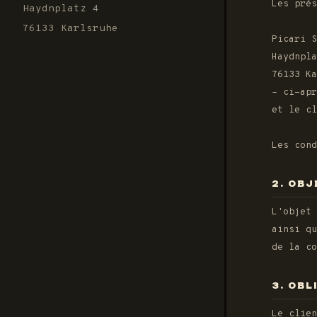
Les prés
Haydnplatz 4
76133 Karlsruhe
Picari S
Haydnpla
76133 Ka
– ci-apr
et le cl
Les con
2. OB
L'objet
ainsi qu
de la co
3. OBL
Le clien