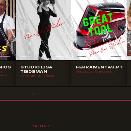
NICS
STUDIO LISA
FERRAMENTAS.PT
TIEDEMAN
to,
Fotografia di prodotto
aria
Fotografia di studio
→
PAGINE