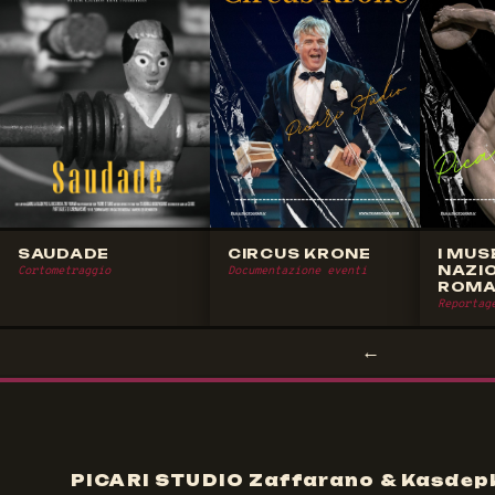
SAUDADE
CIRCUS KRONE
I MUS
NAZIO
Cortometraggio
Documentazione eventi
ROM
Reportage
←
PICARI STUDIO Zaffarano & Kasdep