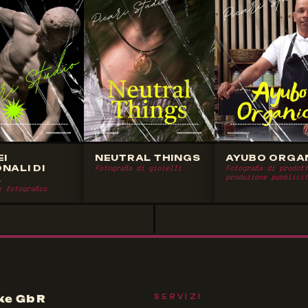
EI
NEUTRAL THINGS
AYUBO ORGA
NALI DI
Fotografia di gioielli
Fotografia di prodot
A
produzione pubblicit
 fotografico
ke GbR
SERVIZI